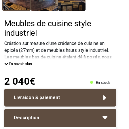
Meubles de cuisine style
industriel
Création sur mesure d'une crédence de cuisine en
épicéa (27mm) et de meubles hauts style industriel.
Les meubles bas de cuisine étaient déjà posés, nous
avons réalisés les meubles hauts pour se fondre
En savoir plus
parfaitement avec le style de la cuisine.
Dimensions : 95*55*40 cm (caisson haut) 331*140 cm
2 040€
En stock
(crédence)
Vous pouvez nous contacter pour nous parle
Livraison & paiement
Description